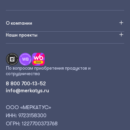
О компании
Реферальная программа
Наши проекты
Отзывы пользователей
Консалтинг
Контакты
Журнал Меркатус
По вопросам приобретения продуктов и
сотрудничества
8 800 700-13-52
info@merkatys.ru
ООО «МЕРКАТУС»
ИНН: 9723158300
ОГРН: 1227700373768