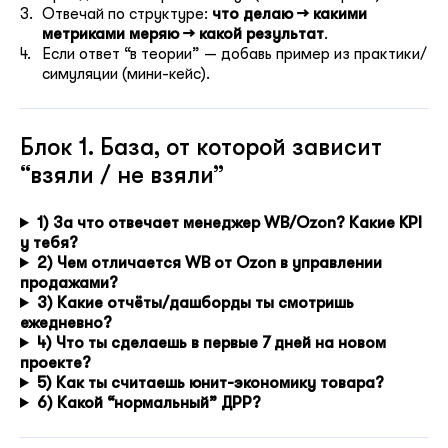
Отвечай по структуре:
что делаю → какими
метриками меряю → какой результат
.
Если ответ “в теории” — добавь пример из практики/
симуляции (мини-кейс).
Блок 1. База, от которой зависит
“взяли / не взяли”
1) За что отвечает менеджер WB/Ozon? Какие KPI
у тебя?
2) Чем отличается WB от Ozon в управлении
продажами?
3) Какие отчёты/дашборды ты смотришь
ежедневно?
4) Что ты сделаешь в первые 7 дней на новом
проекте?
5) Как ты считаешь юнит-экономику товара?
6) Какой “нормальный” ДРР?